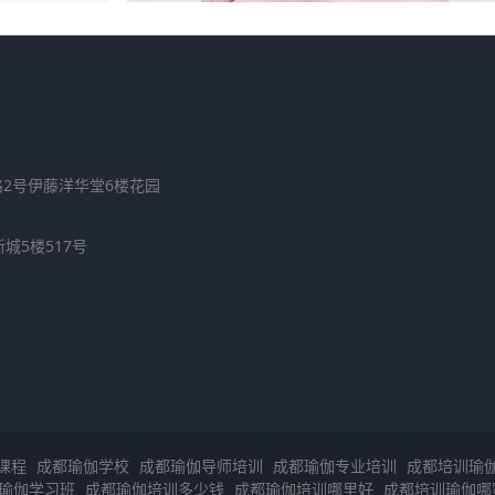
区建设路2号伊藤洋华堂6楼花园
新城5楼517号
课程
成都瑜伽学校
成都瑜伽导师培训
成都瑜伽专业培训
成都培训瑜
瑜伽学习班
成都瑜伽培训多少钱
成都瑜伽培训哪里好
成都培训瑜伽哪