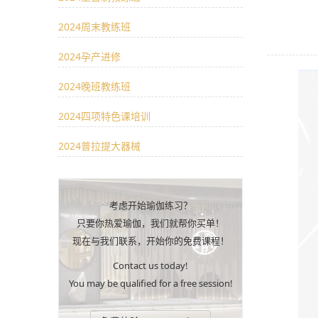
2024周末教练班
2024孕产进修
2024晚班教练班
2024四项特色课培训
2024普拉提大器械
考虑开始瑜伽练习？
只要你热爱瑜伽，我们就帮你买单！
现在与我们联系，开始你的免费课程！
Contact us today!
You may be qualified for a free session!